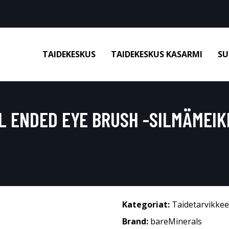
TAIDEKESKUS
TAIDEKESKUS KASARMI
SU
L ENDED EYE BRUSH -SILMÄMEIK
Kategoriat:
Taidetarvikkee
Brand:
bareMinerals