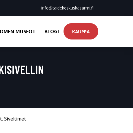
info@taidekeskuskasarmi.fi
OMEN MUSEOT
BLOGI
KAUPPA
KISIVELLIN
t
,
Siveltimet