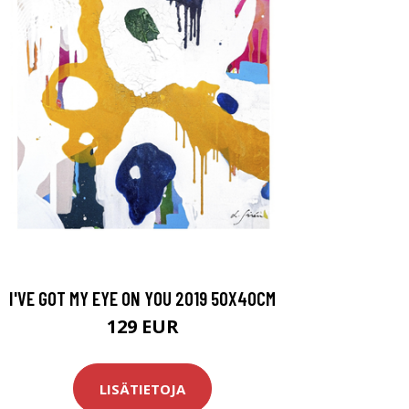
I'VE GOT MY EYE ON YOU 2019 50X40CM
129 EUR
LISÄTIETOJA