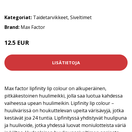
Kategoriat:
Taidetarvikkeet
,
Siveltimet
Brand:
Max Factor
12.5 EUR
17.9 EUR
LISÄTIETOJA
Max factor lipfinity lip colour on alkuperäinen,
pitkäkestoinen huulimeikki, jolla saa luotua kahdessa
vaiheessa upean huulimeikin. Lipfinity lip colour –
huulivärissä on houkuttelevan upeita värisävyjä, jotka
kestävät joa 24 tuntia. Lipfinityssä yhdistyvät huulipuna
ja huulivoide, jotka yhdessä luovat moniulotteista väriä