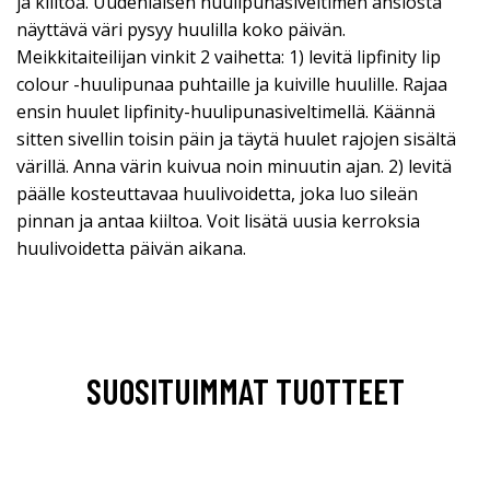
ja kiiltoa. Uudenlaisen huulipunasiveltimen ansiosta
näyttävä väri pysyy huulilla koko päivän.
Meikkitaiteilijan vinkit 2 vaihetta: 1) levitä lipfinity lip
colour -huulipunaa puhtaille ja kuiville huulille. Rajaa
ensin huulet lipfinity-huulipunasiveltimellä. Käännä
sitten sivellin toisin päin ja täytä huulet rajojen sisältä
värillä. Anna värin kuivua noin minuutin ajan. 2) levitä
päälle kosteuttavaa huulivoidetta, joka luo sileän
pinnan ja antaa kiiltoa. Voit lisätä uusia kerroksia
huulivoidetta päivän aikana.
SUOSITUIMMAT TUOTTEET