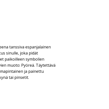
heena tanssiva espanjalainen
s sinulle, joka pidät
vet paikoilleen symbolien
vien muoto: Pyöreä. Täytettävä
iimapintainen ja painettu
ynä tai pinsetit.