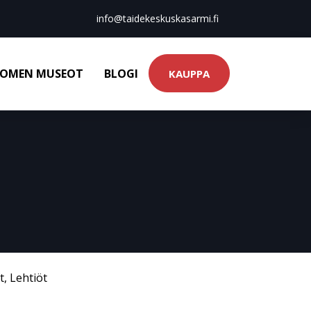
info@taidekeskuskasarmi.fi
OMEN MUSEOT
BLOGI
KAUPPA
t
,
Lehtiöt