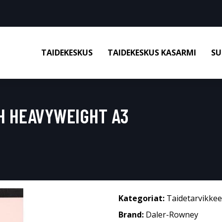
TAIDEKESKUS
TAIDEKESKUS KASARMI
SU
 HEAVYWEIGHT A3
Kategoriat:
Taidetarvikkee
Brand:
Daler-Rowney