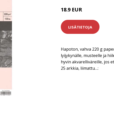
18.9 EUR
LISÄTIETOJA
Hapoton, vahva 220 g paperi
lyijykynälle, musteelle ja hii
hyvin akvarelliväreille, jos e
25 arkkia, liimattu…: