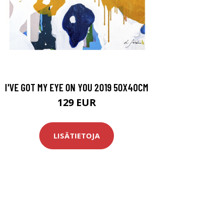
I'VE GOT MY EYE ON YOU 2019 50X40CM
129 EUR
LISÄTIETOJA