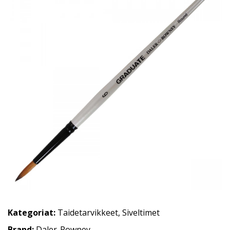
Kategoriat:
Taidetarvikkeet
,
Siveltimet
Brand:
Daler-Rowney