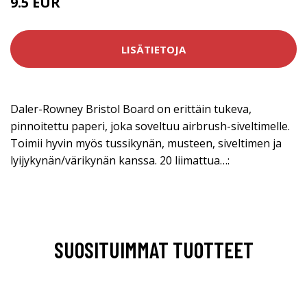
9.5 EUR
LISÄTIETOJA
Daler-Rowney Bristol Board on erittäin tukeva,
pinnoitettu paperi, joka soveltuu airbrush-siveltimelle.
Toimii hyvin myös tussikynän, musteen, siveltimen ja
lyijykynän/värikynän kanssa. 20 liimattua…:
SUOSITUIMMAT TUOTTEET