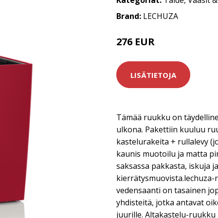
Kategoriat:
Taide
,
Vaasit 
Brand:
LECHUZA
276 EUR
LISÄTIETOJA
Tämää ruukku on täydellinen 
ulkona. Pakettiin kuuluu ru
kastelurakeita + rullalevy (
kaunis muotoilu ja matta pi
saksassa pakkasta, iskuja ja
kierrätysmuovista.lechuza-
vedensaanti on tasainen jop
yhdisteitä, jotka antavat o
juurille. Altakastelu-ruukku