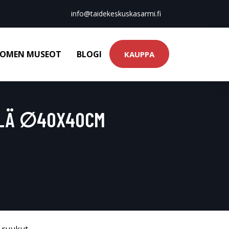
info@taidekeskuskasarmi.fi
OMEN MUSEOT
BLOGI
KAUPPA
LLÄ ∅40X40CM