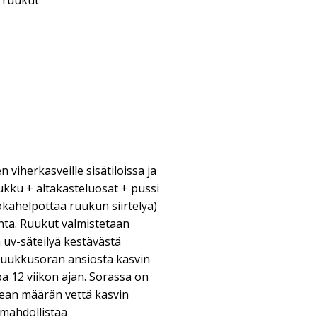
& ruukut
viherkasveille sisätiloissa ja
ukku + altakasteluosat + pussi
jokahelpottaa ruukun siirtelyä)
nta. Ruukut valmistetaan
 uv-säteilyä kestävästä
ruukkusoran ansiosta kasvin
a 12 viikon ajan. Sorassa on
ikean määrän vettä kasvin
 mahdollistaa