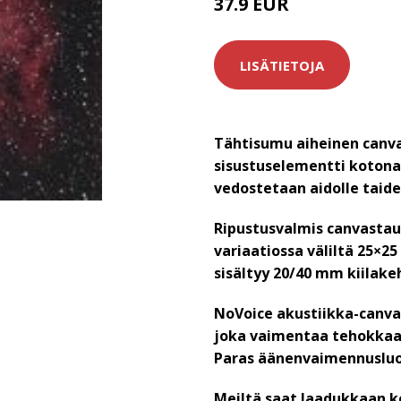
37.9 EUR
LISÄTIETOJA
Tähtisumu aiheinen canva
sisustuselementti kotona
vedostetaan aidolle taide
Ripustusvalmis canvastau
variaatiossa väliltä 25×2
sisältyy 20/40 mm kiilake
NoVoice akustiikka-canva
joka vaimentaa tehokkaas
Paras äänenvaimennuslu
Meiltä saat laadukkaan k