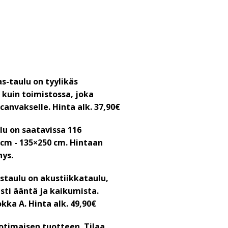
s-taulu on tyylikäs
 kuin toimistossa, joka
canvakselle. Hinta alk. 37,90€
lu on saatavissa 116
5 cm - 135×250 cm. Hintaan
hys.
staulu on akustiikkataulu,
ti ääntä ja kaikumista.
okka A.
Hinta alk. 49,90€
otimaisen tuotteen. Tilaa