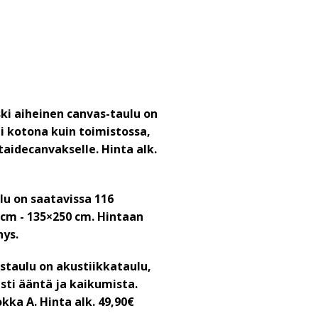
ki aiheinen canvas-taulu on
i kotona kuin toimistossa,
taidecanvakselle. Hinta alk.
lu on saatavissa 116
5 cm - 135×250 cm. Hintaan
hys.
staulu on akustiikkataulu,
ti ääntä ja kaikumista.
okka A.
Hinta alk. 49,90€