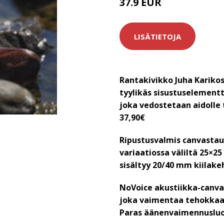
37.9 EUR
LISÄTIETOJA
Rantakivikko Juha Karikos
tyylikäs sisustuselementt
joka vedostetaan aidolle 
37,90€
Ripustusvalmis canvastau
variaatiossa väliltä 25×2
sisältyy 20/40 mm kiilake
NoVoice akustiikka-canva
joka vaimentaa tehokkaas
Paras äänenvaimennuslu