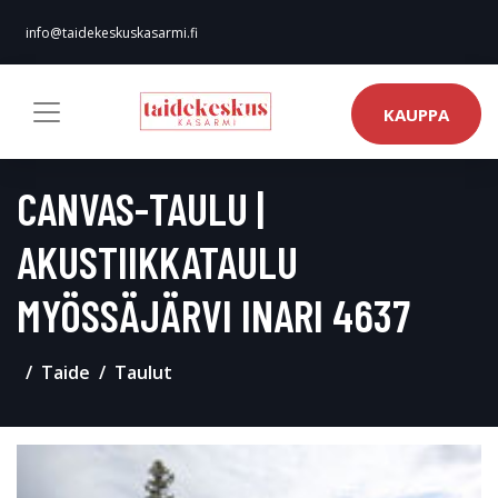
info@taidekeskuskasarmi.fi
KAUPPA
CANVAS-TAULU |
AKUSTIIKKATAULU
MYÖSSÄJÄRVI INARI 4637
Taide
Taulut