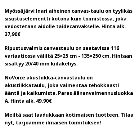
Myössäjärvi Inari aiheinen canvas-taulu on tyylikäs
sisustuselementti kotona kuin toimistossa, joka
vedostetaan aidolle taidecanvakselle. Hinta alk.
37,90€
Ripustusvalmis canvastaulu on saatavissa 116
variaatiossa väliltä 25×25 cm - 135×250 cm. Hintaan
sisältyy 20/40 mm kiilakehys.
NoVoice akustiikka-canvastaulu on
akustiikkataulu, joka vaimentaa tehokkaasti
ääntä ja kaikumista. Paras äänenvaimennusluokka
A.
Hinta alk. 49,90€
Meiltä saat laadukkaan kotimaisen tuotteen. Tilaa
nyt, tarjoamme ilmaisen toimituksen!