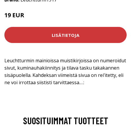
19 EUR
LISÄTIETOJA
Leuchtturmin mainioissa muistikirjoissa on numeroidut
sivut, kuminauhakiinnitys ja tilava tasku takakannen
sisäpuolella. Kahdeksan viimeistä sivua on rei’itetty, eli
ne voi irrottaa siististi tarvittaessa.…:
SUOSITUIMMAT TUOTTEET