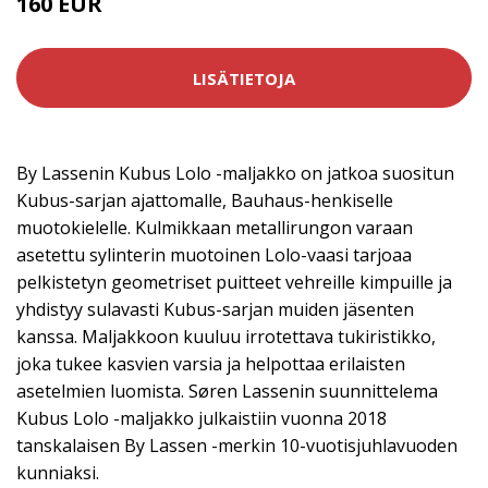
160 EUR
LISÄTIETOJA
By Lassenin Kubus Lolo -maljakko on jatkoa suositun
Kubus-sarjan ajattomalle, Bauhaus-henkiselle
muotokielelle. Kulmikkaan metallirungon varaan
asetettu sylinterin muotoinen Lolo-vaasi tarjoaa
pelkistetyn geometriset puitteet vehreille kimpuille ja
yhdistyy sulavasti Kubus-sarjan muiden jäsenten
kanssa. Maljakkoon kuuluu irrotettava tukiristikko,
joka tukee kasvien varsia ja helpottaa erilaisten
asetelmien luomista. Søren Lassenin suunnittelema
Kubus Lolo -maljakko julkaistiin vuonna 2018
tanskalaisen By Lassen -merkin 10-vuotisjuhlavuoden
kunniaksi.