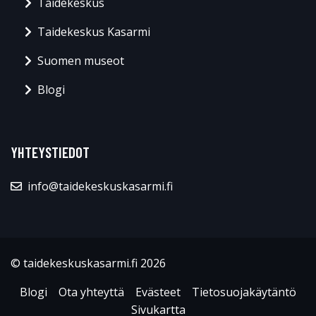
Taidekeskus
Taidekeskus Kasarmi
Suomen museot
Blogi
YHTEYSTIEDOT
info@taidekeskuskasarmi.fi
© taidekeskuskasarmi.fi 2026
Blogi
Ota yhteyttä
Evästeet
Tietosuojakäytäntö
Sivukartta