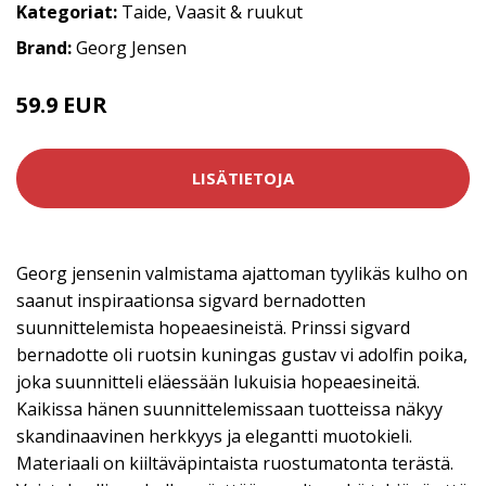
Kategoriat:
Taide
,
Vaasit & ruukut
Brand:
Georg Jensen
59.9 EUR
75 EUR
LISÄTIETOJA
Georg jensenin valmistama ajattoman tyylikäs kulho on
saanut inspiraationsa sigvard bernadotten
suunnittelemista hopeaesineistä. Prinssi sigvard
bernadotte oli ruotsin kuningas gustav vi adolfin poika,
joka suunnitteli eläessään lukuisia hopeaesineitä.
Kaikissa hänen suunnittelemissaan tuotteissa näkyy
skandinaavinen herkkyys ja elegantti muotokieli.
Materiaali on kiiltäväpintaista ruostumatonta terästä.