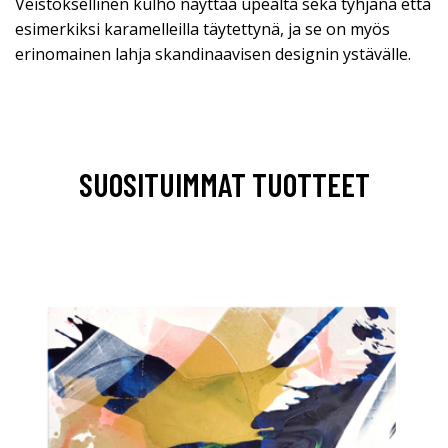
Veistoksellinen kulho näyttää upealta sekä tyhjänä että
esimerkiksi karamelleilla täytettynä, ja se on myös
erinomainen lahja skandinaavisen designin ystävälle.
SUOSITUIMMAT TUOTTEET