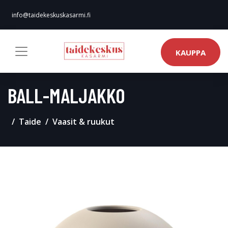
info@taidekeskuskasarmi.fi
KAUPPA
BALL-MALJAKKO
Taide
Vaasit & ruukut