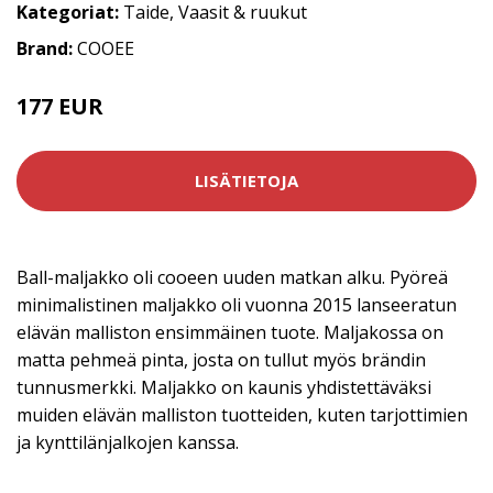
Kategoriat:
Taide
,
Vaasit & ruukut
Brand:
COOEE
177 EUR
LISÄTIETOJA
Ball-maljakko oli cooeen uuden matkan alku. Pyöreä
minimalistinen maljakko oli vuonna 2015 lanseeratun
elävän malliston ensimmäinen tuote. Maljakossa on
matta pehmeä pinta, josta on tullut myös brändin
tunnusmerkki. Maljakko on kaunis yhdistettäväksi
muiden elävän malliston tuotteiden, kuten tarjottimien
ja kynttilänjalkojen kanssa.