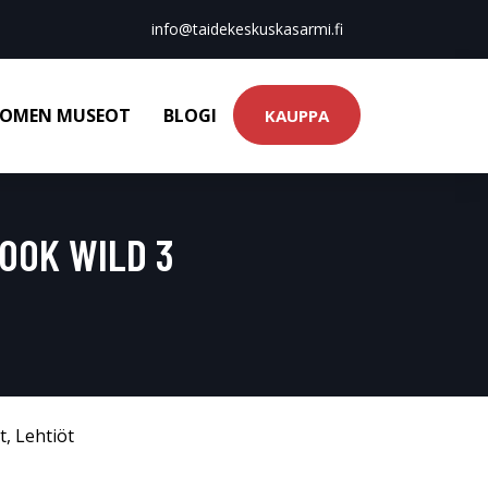
info@taidekeskuskasarmi.fi
OMEN MUSEOT
BLOGI
KAUPPA
OOK WILD 3
t
,
Lehtiöt