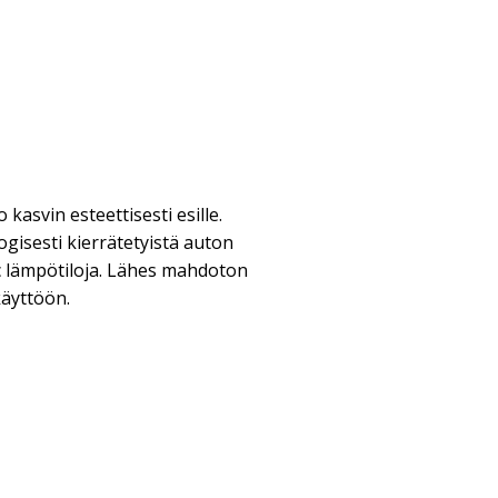
kasvin esteettisesti esille.
gisesti kierrätetyistä auton
 c lämpötiloja. Lähes mahdoton
käyttöön.