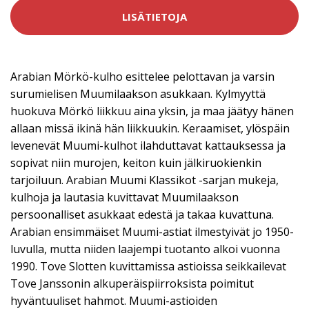
LISÄTIETOJA
Arabian Mörkö-kulho esittelee pelottavan ja varsin
surumielisen Muumilaakson asukkaan. Kylmyyttä
huokuva Mörkö liikkuu aina yksin, ja maa jäätyy hänen
allaan missä ikinä hän liikkuukin. Keraamiset, ylöspäin
levenevät Muumi-kulhot ilahduttavat kattauksessa ja
sopivat niin murojen, keiton kuin jälkiruokienkin
tarjoiluun. Arabian Muumi Klassikot -sarjan mukeja,
kulhoja ja lautasia kuvittavat Muumilaakson
persoonalliset asukkaat edestä ja takaa kuvattuna.
Arabian ensimmäiset Muumi-astiat ilmestyivät jo 1950-
luvulla, mutta niiden laajempi tuotanto alkoi vuonna
1990. Tove Slotten kuvittamissa astioissa seikkailevat
Tove Janssonin alkuperäispiirroksista poimitut
hyväntuuliset hahmot. Muumi-astioiden