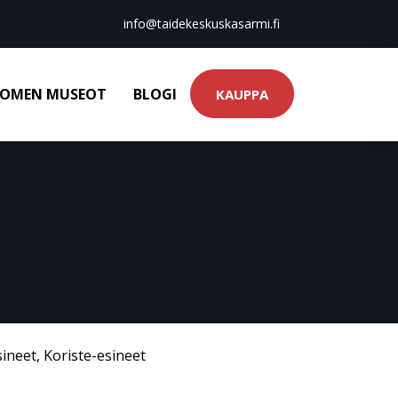
info@taidekeskuskasarmi.fi
OMEN MUSEOT
BLOGI
KAUPPA
sineet
,
Koriste-esineet