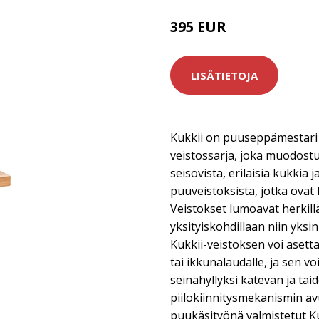
395 EUR
LISÄTIETOJA
Kukkii on puuseppämestari 
veistossarja, joka muodost
seisovista, erilaisia kukkia j
puuveistoksista, jotka ovat
Veistokset lumoavat herkillä
yksityiskohdillaan niin yksi
Kukkii-veistoksen voi asetta
tai ikkunalaudalle, ja sen vo
seinähyllyksi kätevän ja ta
piilokiinnitysmekanismin av
puukäsityönä valmistetut Kuk