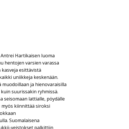
Antrei Hartikaisen luoma
uu hentojen varsien varassa
a kasveja esittävistä
 kaikki uniikkeja keskenään.
 muodoillaan ja hienovaraisilla
n kuin suurissakin ryhmissä.
a seisomaan lattialle, pöydälle
i myös kiinnittää siroksi
idokkaan
ulla. Suomalaisena
kii-veistokset palkittiin