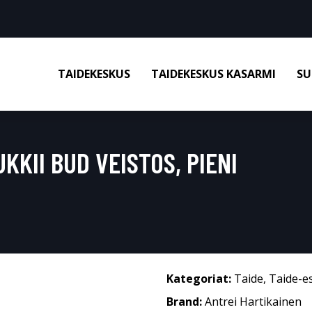
TAIDEKESKUS
TAIDEKESKUS KASARMI
SU
KKII BUD VEISTOS, PIENI
Kategoriat:
Taide
,
Taide-e
Brand:
Antrei Hartikainen