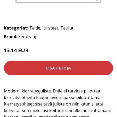
Kategoriat:
Taide
,
Julisteet
,
Taulut
Brand:
Xeraliving
13.14 EUR
21.9 EUR
LISÄTIETOJA
Moderni kierrätysjuliste. Enää ei tarvitse piilottaa
kierrätysohjeita kaapin ovien taakse piloon! tämä
kierrätysohjeet sisältävä juliste on niin kaunis, että
kehystät sen mielelläsi keittiön seinälle muistuttamaan
kierrätyksestä ja ympäristön turvaamisesta.