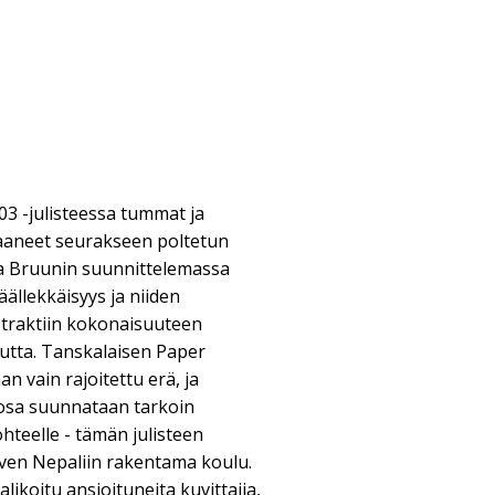
03 -julisteessa tummat ja
saaneet seurakseen poltetun
a Bruunin suunnittelemassa
äällekkäisyys ja niiden
straktiin kokonaisuuteen
uutta. Tanskalaisen Paper
an vain rajoitettu erä, ja
 osa suunnataan tarkoin
hteelle - tämän julisteen
iven Nepaliin rakentama koulu.
alikoitu ansioituneita kuvittajia,