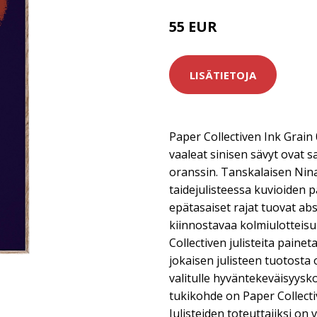
55 EUR
LISÄTIETOJA
Paper Collectiven Ink Grain 
vaaleat sinisen sävyt ovat 
oranssin. Tanskalaisen Nin
taidejulisteessa kuvioiden p
epätasaiset rajat tuovat ab
kiinnostavaa kolmiulotteis
Collectiven julisteita paineta
jokaisen julisteen tuotosta
valitulle hyväntekeväisyysko
tukikohde on Paper Collect
Julisteiden toteuttajiksi on v