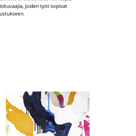
valokuvaajia, joiden työt sopivat
sustukseen.