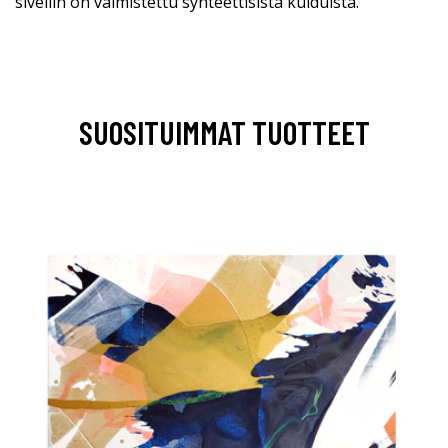
sivellin on valmistettu synteettisistä kuiduista.
SUOSITUIMMAT TUOTTEET