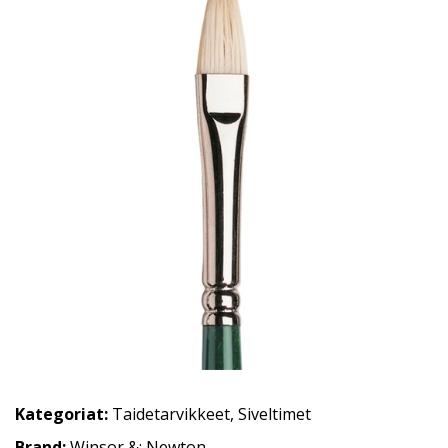
Kategoriat:
Taidetarvikkeet
,
Siveltimet
Brand:
Winsor &: Newton