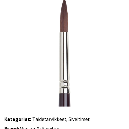
Kategoriat:
Taidetarvikkeet
,
Siveltimet
Brand:
Winsor &: Newton