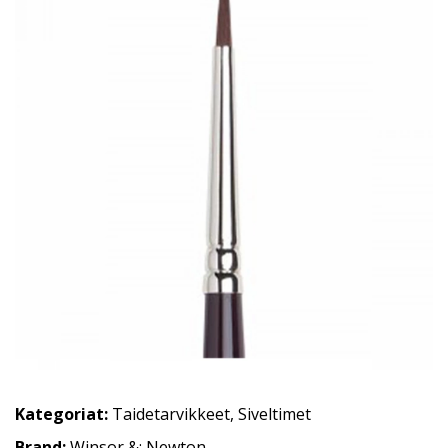
Kategoriat:
Taidetarvikkeet
,
Siveltimet
Brand:
Winsor &: Newton