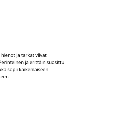
n hienot ja tarkat viivat
erinteinen ja erittäin suosittu
oka sopii kaikenlaiseen
seen.…: