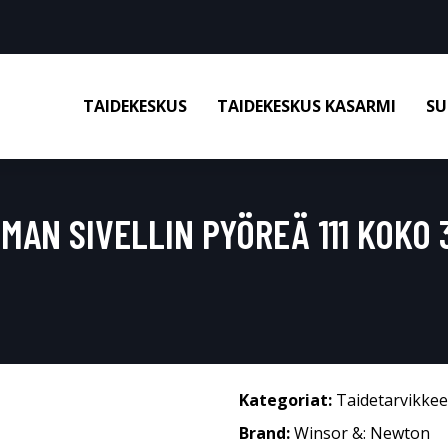
TAIDEKESKUS
TAIDEKESKUS KASARMI
SU
AN SIVELLIN PYÖREÄ 111 KOKO 
Kategoriat:
Taidetarvikkee
Brand:
Winsor &: Newton