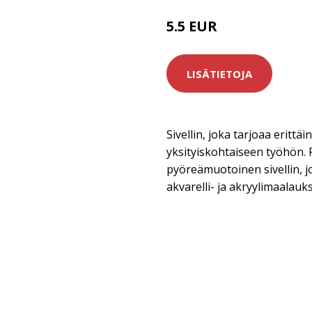
5.5 EUR
LISÄTIETOJA
Sivellin, joka tarjoaa erittäi
yksityiskohtaiseen työhön. P
pyöreämuotoinen sivellin, j
akvarelli- ja akryylimaalauk