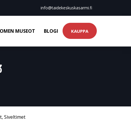
info@taidekeskuskasarmi.fi
OMEN MUSEOT
BLOGI
KAUPPA
3
t
,
Siveltimet