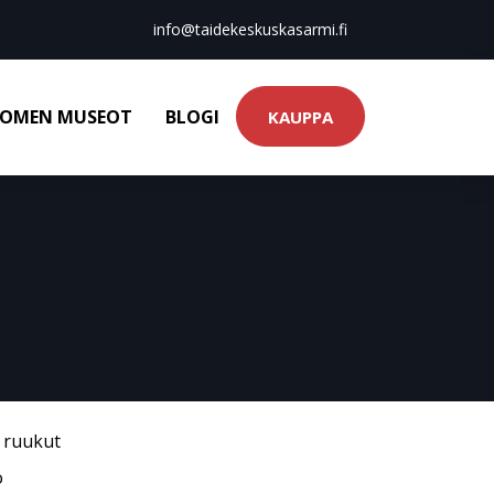
info@taidekeskuskasarmi.fi
OMEN MUSEOT
BLOGI
KAUPPA
& ruukut
o