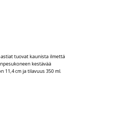
stiat tuovat kaunista ilmettä
ianpesukoneen kestävää
on 11,4 cm ja tilavuus 350 ml.