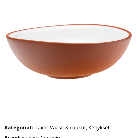
Kategoriat:
Taide
,
Vaasit & ruukut
,
Kehykset
Brand:
Vaidava Ceramics