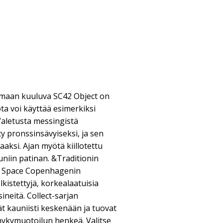
lmaan kuuluva SC42 Object on
ta voi käyttää esimerkiksi
 Valetusta messingistä
ty pronssinsävyiseksi, ja sen
kaaksi. Ajan myötä kiillotettu
uniin patinan. &Traditionin
to Space Copenhagenin
istettyjä, korkealaatuisia
sineitä. Collect-sarjan
ät kauniisti keskenään ja tuovat
nykymuotoilun henkeä. Valitse