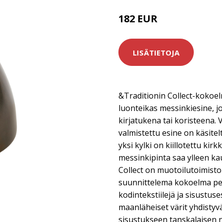
182 EUR
LISÄTIETOJA
&Traditionin Collect-kokoe
luonteikas messinkiesine, jo
kirjatukena tai koristeena.
valmistettu esine on käsitel
yksi kylki on kiillotettu kirk
messinkipinta saa ylleen ka
Collect on muotoilutoimis
suunnittelema kokoelma pelk
kodintekstiilejä ja sisustuse
maanläheiset värit yhdistyv
sisustukseen tanskalaisen 