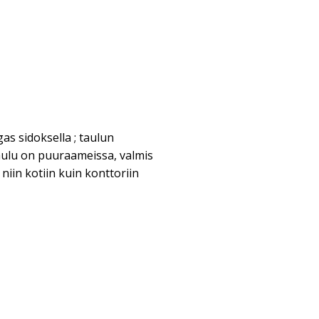
as sidoksella ; taulun
aulu on puuraameissa, valmis
 niin kotiin kuin konttoriin