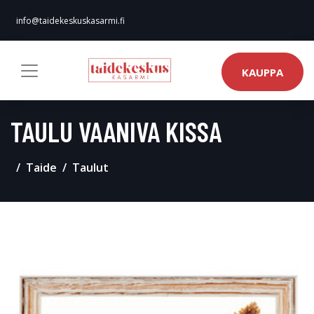
info@taidekeskuskasarmi.fi
KAUPPA
TAULU VAANIVA KISSA
Taide
Taulut