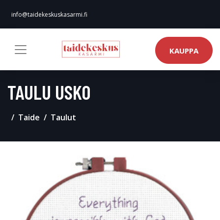
info@taidekeskuskasarmi.fi
KAUPPA
TAULU USKO
Taide
Taulut