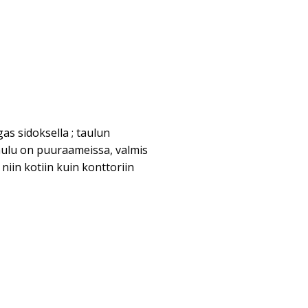
as sidoksella ; taulun
aulu on puuraameissa, valmis
 niin kotiin kuin konttoriin