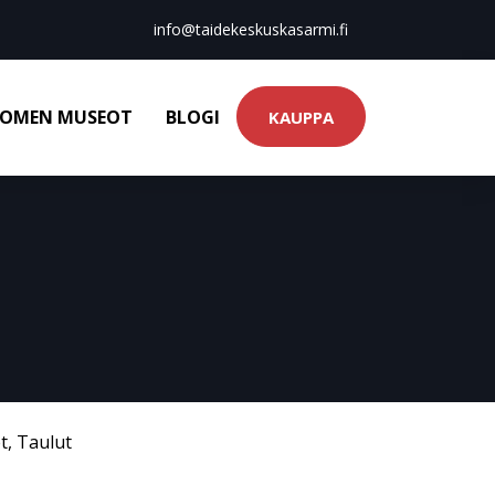
info@taidekeskuskasarmi.fi
OMEN MUSEOT
BLOGI
KAUPPA
t
,
Taulut