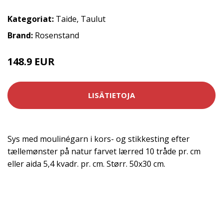
Kategoriat:
Taide
,
Taulut
Brand:
Rosenstand
148.9 EUR
LISÄTIETOJA
Sys med moulinégarn i kors- og stikkesting efter
tællemønster på natur farvet lærred 10 tråde pr. cm
eller aida 5,4 kvadr. pr. cm. Størr. 50x30 cm.