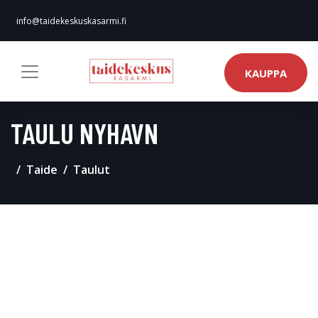
info@taidekeskuskasarmi.fi
KAUPPA
TAULU NYHAVN
Taide
Taulut