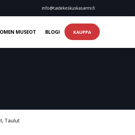
info@taidekeskuskasarmi.fi
OMEN MUSEOT
BLOGI
KAUPPA
t
,
Taulut