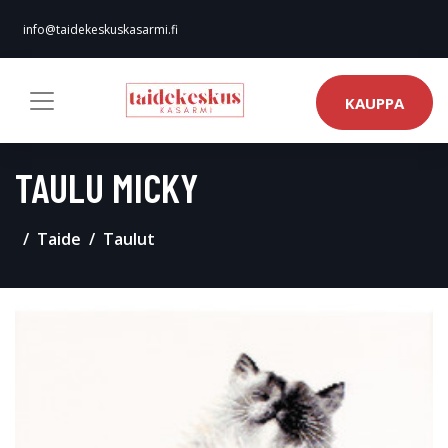
info@taidekeskuskasarmi.fi
KAUPPA
TAULU MICKY
Taide
Taulut