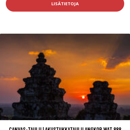
LISÄTIETOJA
CANVAS-TAULU | AKUSTIIKKATAULU ANGKOR WAT 888