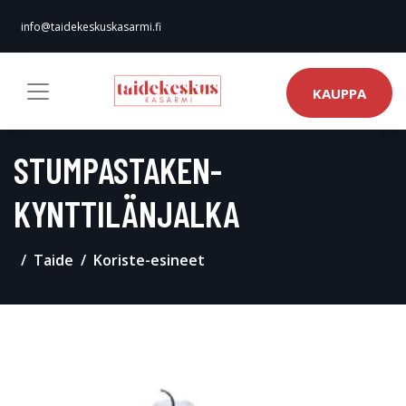
info@taidekeskuskasarmi.fi
KAUPPA
STUMPASTAKEN-
KYNTTILÄNJALKA
Taide
Koriste-esineet