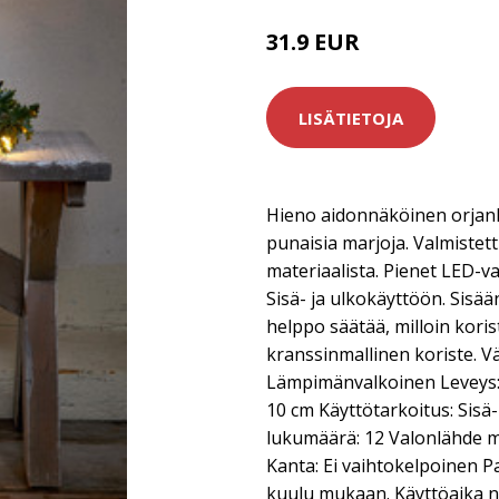
31.9 EUR
LISÄTIETOJA
Hieno aidonnäköinen orjanl
punaisia marjoja. Valmistet
materiaalista. Pienet LED-va
Sisä- ja ulkokäyttöön. Sisä
helppo säätää, milloin kori
kranssinmallinen koriste. Vä
Lämpimänvalkoinen Leveys: 
10 cm Käyttötarkoitus: Sis
lukumäärä: 12 Valonlähde m
Kanta: Ei vaihtokelpoinen Pa
kuulu mukaan. Käyttöaika n. 