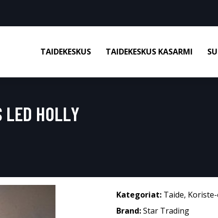
TAIDEKESKUS
TAIDEKESKUS KASARMI
SU
 LED HOLLY
Kategoriat:
Taide
,
Koriste-
Brand:
Star Trading