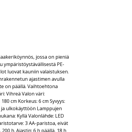
aakeriköynnös, jossa on pieniä
tu ympäristöystävällisestä PE-
lot luovat kauniin valaistuksen.
änrakennetun ajastimen avulla
ste on päällä. Vaihtoehtona
ri: Vihreä Valon väri:
180 cm Korkeus: 6 cm Syvyys:
ä- ja ulkokäyttöön Lamppujen
ukana: Kyllä Valonlähde: LED
ristotarve: 3 AA-paristoa, eivät
200 h. Ajastin: 6 h päällä, 18 h