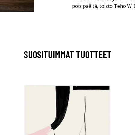
pois päältä, toisto Teho W: 
SUOSITUIMMAT TUOTTEET