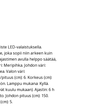
iste LED-valaistuksella.
e, joka sopii niin arkeen kuin
jastimen avulla helppo säätää,
ri: Meripihka. Johdon väri:
a. Valon väri:
ituus (cm): 6. Korkeus (cm):
töön. Lamppu mukana: Kyllä.
vät kuulu mukaan). Ajastin: 6 h
sto. Johdon pituus (cm): 150.
cm): 5.