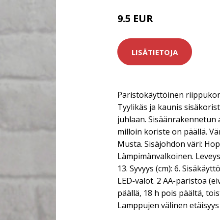
9.5 EUR
LISÄTIETOJA
Paristokäyttöinen riippukor
Tyylikäs ja kaunis sisäkorist
juhlaan. Sisäänrakennetun a
milloin koriste on päällä. Vä
Musta. Sisäjohdon väri: Hope
Lämpimänvalkoinen. Leveys/p
13. Syvyys (cm): 6. Sisäkäyt
LED-valot. 2 AA-paristoa (ei
päällä, 18 h pois päältä, toi
Lamppujen välinen etäisyys (