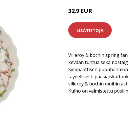
32.9 EUR
LISÄTIETOJA
Villeroy & bochin spring fa
kevään tuntua sekä nostalg
Sympaattisen pupuhahmon 
täydellisesti pääsiäiskattau
villeroy & bochin muihin asti
Kulho on valmistettu posliin