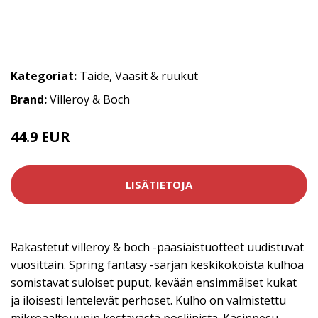
Kategoriat:
Taide
,
Vaasit & ruukut
Brand:
Villeroy & Boch
44.9 EUR
LISÄTIETOJA
Rakastetut villeroy & boch -pääsiäistuotteet uudistuvat
vuosittain. Spring fantasy -sarjan keskikokoista kulhoa
somistavat suloiset puput, kevään ensimmäiset kukat
ja iloisesti lentelevät perhoset. Kulho on valmistettu
mikroaaltouunin kestävästä posliinista. Käsinpesu.