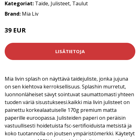
Kategoriat:
Taide
,
Julisteet
,
Taulut
Brand:
Mia Liv
39 EUR
LISÄTIETOJA
Mia livin splash on näyttävä taidejuliste, jonka jujuna
on sen kiehtova kerroksellisuus. Splashin murretut,
luonnonläheiset sävyt sointuvat saumattomasti yhteen
tuoden väriä sisustukseesi.kaikki mia livin julisteet on
painettu korkealaatuiselle 170g premium matta
paperille euroopassa. Julisteiden paperi on peräisin
vastuullisesti hoidetuista fsc-sertifioiduista metsistä ja
koko tuotannolla on joutsen ympäristömerkki. Käytetyt