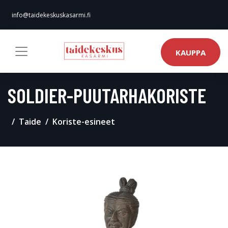
info@taidekeskuskasarmi.fi
KAUPPA
SOLDIER-PUUTARHAKORISTE
Taide
Koriste-esineet