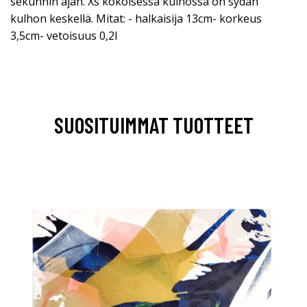
sekunnin ajan. Xs kokoisessa kulhossa on sydän
kulhon keskellä. Mitat: - halkaisija 13cm- korkeus
3,5cm- vetoisuus 0,2l
SUOSITUIMMAT TUOTTEET