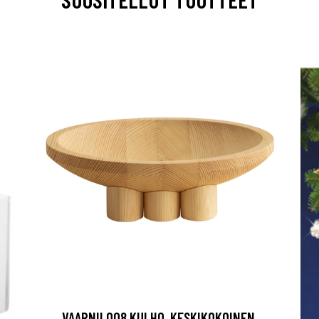
VAARNII 008 KULHO, KESKIKOKOINEN,