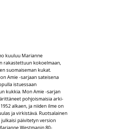
ho kuuluu Marianne
n rakastettuun kokoelmaan,
isen suomaiseman kukat.
on Amie -sarjaan sateisena
pulla istuessaan
n kukkia. Mon Amie -sarjan
ärittäneet pohjoismaisia arki-
1952 alkaen, ja niiden ilme on
ulas ja virkistävä. Ruotsalainen
julkaisi päivitetyn version
 Marianne Westmanin 80-