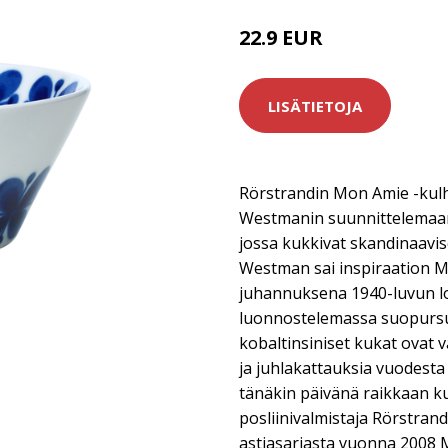
22.9 EUR
LISÄTIETOJA
Rörstrandin Mon Amie -kul
Westmanin suunnittelemaa
jossa kukkivat skandinaav
Westman sai inspiraation M
juhannuksena 1940-luvun lo
luonnostelemassa suopursu
kobaltinsiniset kukat ovat v
ja juhlakattauksia vuodesta 
tänäkin päivänä raikkaan ku
posliinivalmistaja Rörstrand 
astiasarjasta vuonna 2008