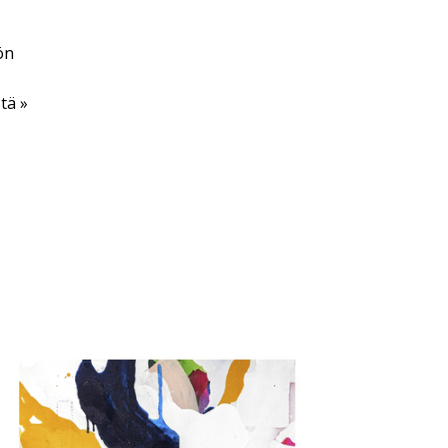
ön
tä »