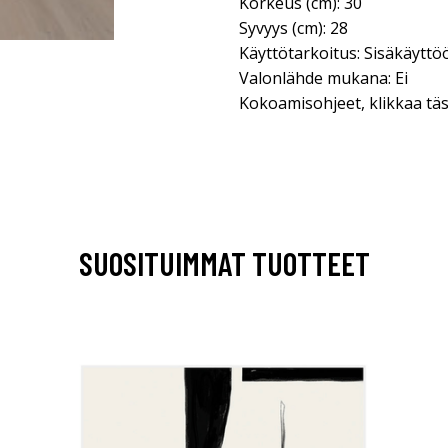
Korkeus (cm): 30
Syvyys (cm): 28
Käyttötarkoitus: Sisäkäyttö
Valonlähde mukana: Ei
Kokoamisohjeet, klikkaa täs
SUOSITUIMMAT TUOTTEET