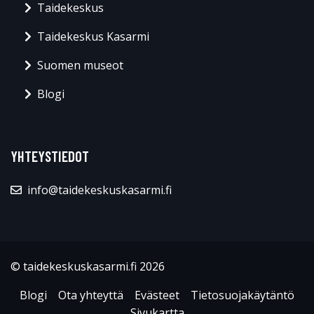
Taidekeskus
Taidekeskus Kasarmi
Suomen museot
Blogi
YHTEYSTIEDOT
info@taidekeskuskasarmi.fi
© taidekeskuskasarmi.fi 2026
Blogi
Ota yhteyttä
Evästeet
Tietosuojakäytäntö
Sivukartta